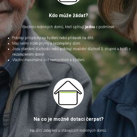
Kdo může žádat?
Vlastníci rodinných domů, kteří splňují
jednu
z podmínek:
Pobírají příspěvky na bydlení nebo přídavek na dítě.
Mají velmi nízké příjmy a nezateplený dům.
Jsou starobní důchodci nebo pobírají invalidní důchod 3. stupně a bydlí v
nezatepleném domě.
Vlastní maximálně dvě nemovitosti k bydlení.
Na co je možné dotaci čerpat?
Na dílčí zateplení u stávajících rodinných domů: