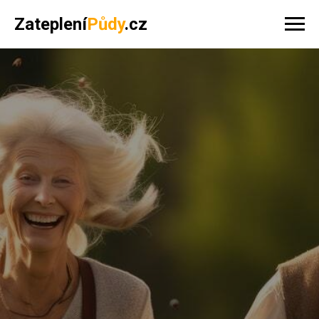
Zateplení
Půdy
.cz