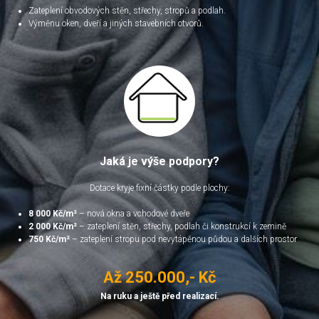
Zateplení obvodových stěn, střechy, stropů a podlah.
Výměnu oken, dveří a jiných stavebních otvorů.
Jaká je výše podpory?
Dotace kryje fixní částky podle plochy:
8 000 Kč/m²
– nová okna a vchodové dveře
2 000 Kč/m²
– zateplení stěn, střechy, podlah či konstrukcí k zemině
750 Kč/m²
– zateplení stropu pod nevytápěnou půdou a dalších prostor
Až 250.000,- Kč
Na ruku a ještě před realizací.