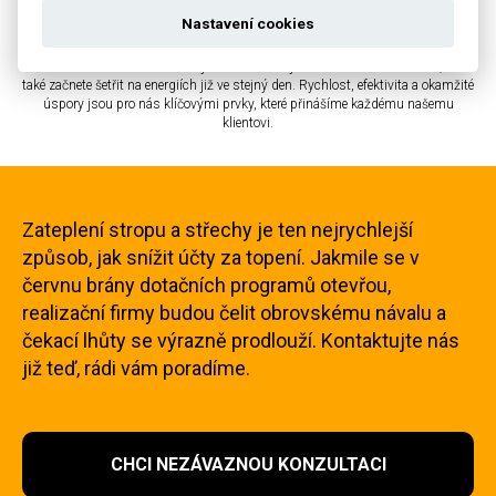
Zateplujeme
Nastavení cookies
S naším týmem profesionálů budete mít zateplení hotové za jeden den, a
většinou do deseti dnů od objednání. Tím nejen získáte skvělou izolaci, ale
také začnete šetřit na energiích již ve stejný den. Rychlost, efektivita a okamžité
úspory jsou pro nás klíčovými prvky, které přinášíme každému našemu
klientovi.
Zateplení stropu a střechy je ten nejrychlejší
způsob, jak snížit účty za topení. Jakmile se v
červnu brány dotačních programů otevřou,
realizační firmy budou čelit obrovskému návalu a
čekací lhůty se výrazně prodlouží. Kontaktujte nás
již teď, rádi vám poradíme.
CHCI NEZÁVAZNOU KONZULTACI