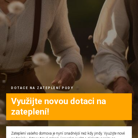
DOTACE NA ZATEPLENÍ PŮDY
Využijte novou dotaci na
zateplení!
Zateplení vašeho domova je nyní snadnější než kdy jindy. Využijte nové