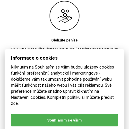
Obdržíte peníze
Po vyřízení a schválení dotace Nová zelená úsporám Light získáte celou
schválenou částku předem a bez zbytečných komplikací. Jakmile je vaše
Informace o cookies
dotace schválena, můžete si být jisti, že finanční prostředky budou rychle k
dispozici pro zahájení procesu zateplení vašeho domova
Kliknutím na Souhlasím se vším budou uloženy cookies
funkční, preferenční, analytické i marketingové -
dokážeme vám tak umožnit pohodlné používání webu,
měřit funkčnost našeho webu i vás cílit reklamou. Své
preference můžete snadno upravit kliknutím na
Nastavení cookies. Kompletní politiku
si můžete přečíst
zde
.
Souhlasím se vším