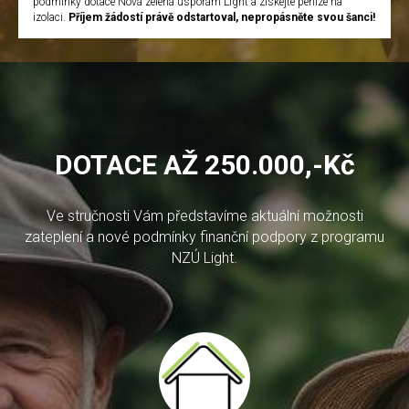
podmínky dotace Nová zelená úsporám Light a získejte peníze na
izolaci.
Příjem žádostí právě odstartoval, nepropásněte svou šanci!
DOTACE AŽ 250.000,-Kč
Ve stručnosti Vám představíme aktuální možnosti
zateplení a nové podmínky finanční podpory z programu
NZÚ Light.